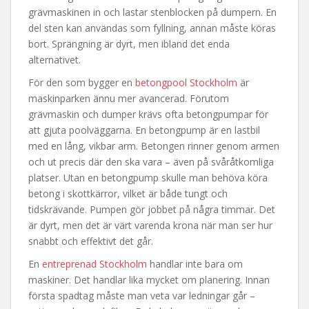
grävmaskinen in och lastar stenblocken på dumpern. En
del sten kan användas som fyllning, annan måste köras
bort. Sprängning är dyrt, men ibland det enda
alternativet.
För den som bygger en
betongpool Stockholm
är
maskinparken ännu mer avancerad. Förutom
grävmaskin och dumper krävs ofta betongpumpar för
att gjuta poolväggarna. En betongpump är en lastbil
med en lång, vikbar arm. Betongen rinner genom armen
och ut precis där den ska vara – även på svåråtkomliga
platser. Utan en betongpump skulle man behöva köra
betong i skottkärror, vilket är både tungt och
tidskrävande. Pumpen gör jobbet på några timmar. Det
är dyrt, men det är värt varenda krona när man ser hur
snabbt och effektivt det går.
En
entreprenad Stockholm
handlar inte bara om
maskiner. Det handlar lika mycket om planering. Innan
första spadtag måste man veta var ledningar går –