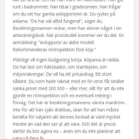
runt i badrummet. Han tittar i golvbrunnen. Han frågar
om du vet hur gamla avloppsrören är. Du rycker på
axlarna. ”De har väl alltid fungerat”, säger du.
Besiktningsmannen nickar, men han skriver något i sin
anteckningsbok. När protokollet kommer ser du det. En
anmärkning. ”Avloppsrör av äldre modell.
Rekommenderas rörinspektion före köp.”
Plötsligt vill ingen budgivning börja. Köparna är rädda.
De har läst om fuktskador, om stambyten, om
miljonräkningar. De vill ha ett prisavdrag. Ett stort
sådant. Du som hade räknat med en fin vinst får istället
sänka priset med 200 000 – eller mer. Allt för att du inte
gjorde en rörinspektion och en eventuell relining i
förväg. Det här är besiktningsmannens värsta mardröm.
Inte för att han själv drabbas, utan för att han måste
berätta för säljaren att dennes bostad är värd mycket
mindre än vad den ser ut att vara. Och det är precis
därför du bör agera nu – även om du inte planerar att
sälja på flera år.