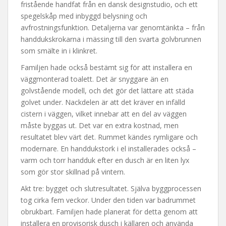
fristående handfat från en dansk designstudio, och ett
spegelskåp med inbyggd belysning och
avfrostningsfunktion. Detaljerna var genomtänkta – från
handdukskrokarna i mässing till den svarta golvbrunnen
som smälte in i klinkret.
Familjen hade också bestämt sig för att installera en
väggmonterad toalett. Det är snyggare än en
golvstående modell, och det gör det lättare att städa
golvet under. Nackdelen är att det kräver en infälld
cistern i väggen, vilket innebar att en del av väggen
måste byggas ut. Det var en extra kostnad, men
resultatet blev värt det. Rummet kändes rymligare och
modernare. En handdukstork i el installerades också –
varm och torr handduk efter en dusch är en liten lyx
som gör stor skillnad på vintern.
Akt tre: bygget och slutresultatet. Själva byggprocessen
tog cirka fem veckor. Under den tiden var badrummet
obrukbart. Familjen hade planerat för detta genom att
installera en provisorisk dusch i källaren och använda