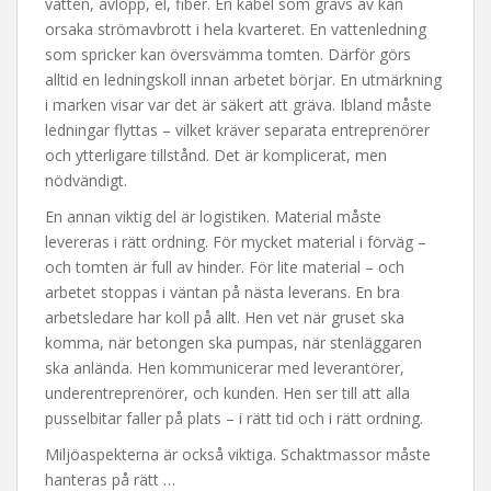
vatten, avlopp, el, fiber. En kabel som grävs av kan
orsaka strömavbrott i hela kvarteret. En vattenledning
som spricker kan översvämma tomten. Därför görs
alltid en ledningskoll innan arbetet börjar. En utmärkning
i marken visar var det är säkert att gräva. Ibland måste
ledningar flyttas – vilket kräver separata entreprenörer
och ytterligare tillstånd. Det är komplicerat, men
nödvändigt.
En annan viktig del är logistiken. Material måste
levereras i rätt ordning. För mycket material i förväg –
och tomten är full av hinder. För lite material – och
arbetet stoppas i väntan på nästa leverans. En bra
arbetsledare har koll på allt. Hen vet när gruset ska
komma, när betongen ska pumpas, när stenläggaren
ska anlända. Hen kommunicerar med leverantörer,
underentreprenörer, och kunden. Hen ser till att alla
pusselbitar faller på plats – i rätt tid och i rätt ordning.
Miljöaspekterna är också viktiga. Schaktmassor måste
hanteras på rätt …