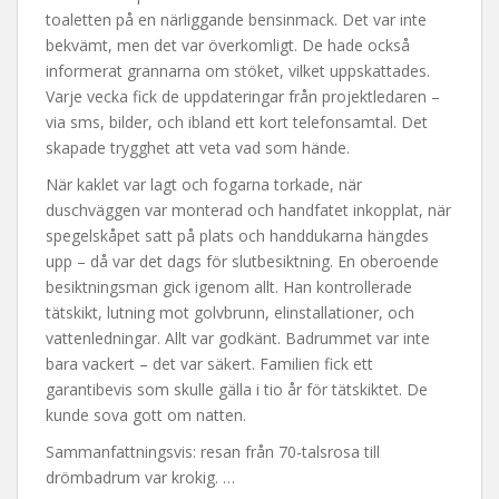
toaletten på en närliggande bensinmack. Det var inte
bekvämt, men det var överkomligt. De hade också
informerat grannarna om stöket, vilket uppskattades.
Varje vecka fick de uppdateringar från projektledaren –
via sms, bilder, och ibland ett kort telefonsamtal. Det
skapade trygghet att veta vad som hände.
När kaklet var lagt och fogarna torkade, när
duschväggen var monterad och handfatet inkopplat, när
spegelskåpet satt på plats och handdukarna hängdes
upp – då var det dags för slutbesiktning. En oberoende
besiktningsman gick igenom allt. Han kontrollerade
tätskikt, lutning mot golvbrunn, elinstallationer, och
vattenledningar. Allt var godkänt. Badrummet var inte
bara vackert – det var säkert. Familien fick ett
garantibevis som skulle gälla i tio år för tätskiktet. De
kunde sova gott om natten.
Sammanfattningsvis: resan från 70-talsrosa till
drömbadrum var krokig. …