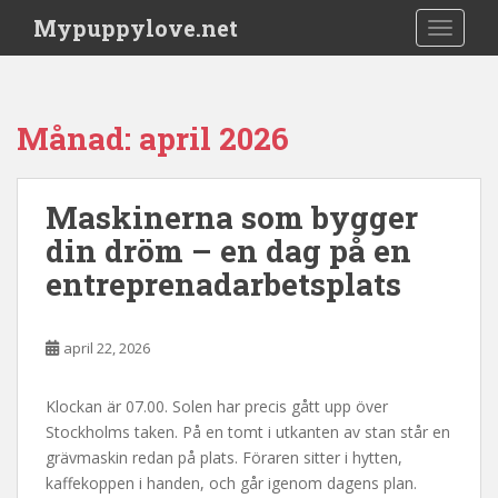
S
Mypuppylove.net
TOGGLE
k
i
p
t
Månad:
april 2026
o
m
a
Maskinerna som bygger
i
din dröm – en dag på en
n
c
entreprenadarbetsplats
o
n
t
april 22, 2026
e
n
Klockan är 07.00. Solen har precis gått upp över
t
Stockholms taken. På en tomt i utkanten av stan står en
grävmaskin redan på plats. Föraren sitter i hytten,
kaffekoppen i handen, och går igenom dagens plan.