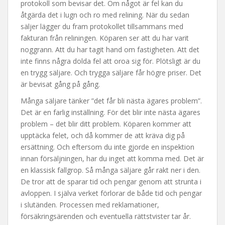
protokoll som bevisar det. Om något är fel kan du
åtgärda det i lugn och ro med relining. När du sedan
säljer lägger du fram protokollet tillsammans med
fakturan från reliningen. Köparen ser att du har varit
noggrann. Att du har tagit hand om fastigheten. Att det
inte finns några dolda fel att oroa sig för. Plötsligt är du
en trygg säljare. Och trygga säljare får högre priser. Det
är bevisat gång på gång.
Många säljare tänker ”det får bli nästa ägares problem”.
Det är en farlig inställning. För det blir inte nästa ägares
problem – det blir ditt problem. Köparen kommer att
upptäcka felet, och då kommer de att kräva dig på
ersättning. Och eftersom du inte gjorde en inspektion
innan försäljningen, har du inget att komma med. Det är
en klassisk fallgrop. Så många säljare går rakt ner i den.
De tror att de sparar tid och pengar genom att strunta i
avloppen. I själva verket förlorar de både tid och pengar
i slutänden. Processen med reklamationer,
försäkringsärenden och eventuella rättstvister tar år.