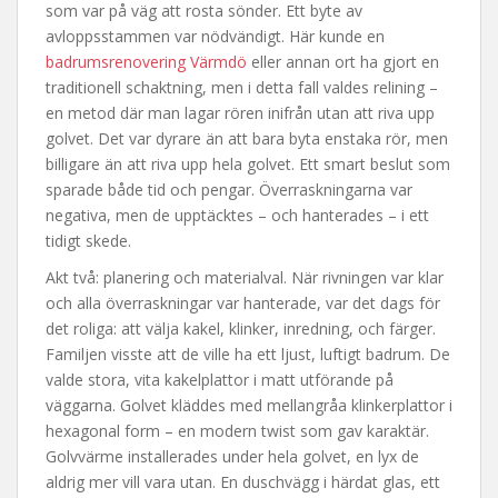
som var på väg att rosta sönder. Ett byte av
avloppsstammen var nödvändigt. Här kunde en
badrumsrenovering Värmdö
eller annan ort ha gjort en
traditionell schaktning, men i detta fall valdes relining –
en metod där man lagar rören inifrån utan att riva upp
golvet. Det var dyrare än att bara byta enstaka rör, men
billigare än att riva upp hela golvet. Ett smart beslut som
sparade både tid och pengar. Överraskningarna var
negativa, men de upptäcktes – och hanterades – i ett
tidigt skede.
Akt två: planering och materialval. När rivningen var klar
och alla överraskningar var hanterade, var det dags för
det roliga: att välja kakel, klinker, inredning, och färger.
Familjen visste att de ville ha ett ljust, luftigt badrum. De
valde stora, vita kakelplattor i matt utförande på
väggarna. Golvet kläddes med mellangråa klinkerplattor i
hexagonal form – en modern twist som gav karaktär.
Golvvärme installerades under hela golvet, en lyx de
aldrig mer vill vara utan. En duschvägg i härdat glas, ett