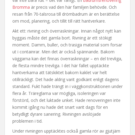
var inte bara fult – det var farligt. En
badrumsrenovering
Bromma
är precis vad den här familjen behövde. Och
resan från 70-talsrosa till drömbadrum är en berättelse
om mod, planering, och tillit till rätt hantverkare.
Akt ett: rivning och överraskningar. Innan något nytt kan
byggas måste det gamla bort. Rivning är ett stökigt
moment. Damm, buller, och trasiga material som forsar
ut i containrar. Men det är också spännande. Bakom
väggarna kan det finnas överraskningar – en del trevliga,
de flesta mindre trevliga. I det här fallet upptäckte
hantverkarna att tätskiktet bakom kaklet var helt
otillräckligt. Det hade aldrig varit godkänt enligt dagens
standard. Fukt hade trängt in i väggkonstruktionen under
flera år. Träreglarna var mögliga, isoleringen var
förstörd, och det luktade unket. Hade renoveringen inte
kommit igång nu hade det snart varit dags för en
betydligt dyrare sanering. Rivningen avslöjade
problemen i tid.
Under rivningen upptäcktes också gamla rör av gjutjärn