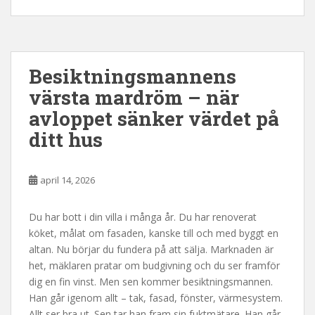
Besiktningsmannens
värsta mardröm – när
avloppet sänker värdet på
ditt hus
april 14, 2026
Du har bott i din villa i många år. Du har renoverat
köket, målat om fasaden, kanske till och med byggt en
altan. Nu börjar du fundera på att sälja. Marknaden är
het, mäklaren pratar om budgivning och du ser framför
dig en fin vinst. Men sen kommer besiktningsmannen.
Han går igenom allt – tak, fasad, fönster, värmesystem.
Allt ser bra ut. Sen tar han fram sin fuktmätare. Han går