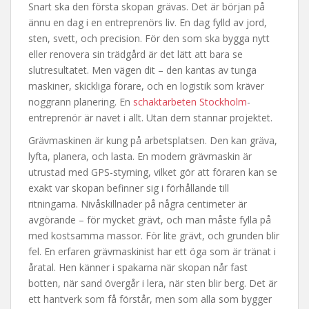
Snart ska den första skopan grävas. Det är början på
ännu en dag i en entreprenörs liv. En dag fylld av jord,
sten, svett, och precision. För den som ska bygga nytt
eller renovera sin trädgård är det lätt att bara se
slutresultatet. Men vägen dit – den kantas av tunga
maskiner, skickliga förare, och en logistik som kräver
noggrann planering. En
schaktarbeten Stockholm
-
entreprenör är navet i allt. Utan dem stannar projektet.
Grävmaskinen är kung på arbetsplatsen. Den kan gräva,
lyfta, planera, och lasta. En modern grävmaskin är
utrustad med GPS-styrning, vilket gör att föraren kan se
exakt var skopan befinner sig i förhållande till
ritningarna. Nivåskillnader på några centimeter är
avgörande – för mycket grävt, och man måste fylla på
med kostsamma massor. För lite grävt, och grunden blir
fel. En erfaren grävmaskinist har ett öga som är tränat i
åratal. Hen känner i spakarna när skopan når fast
botten, när sand övergår i lera, när sten blir berg. Det är
ett hantverk som få förstår, men som alla som bygger