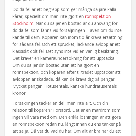
Dolda fel är ett begrepp som ger många säljare kalla
kårar, speciellt om man inte gjort en
rörinspektion
Stockholm
. När du säljer en bostad är du ansvarig för
dolda fel som fanns vid försäljningen – även om du inte
kände till dem. Köparen kan inom tio år kräva ersättning
för sådana fel. Och ett sprucket, läckande avlopp är ett
klassiskt dolt fel. Det syns inte vid en vanlig besiktning.
Det kräver en kameraundersökning för att upptäcka.
Om du säljer din bostad utan att ha gjort en
rörinspektion, och köparen efter tillträdet upptäcker att
avloppen är skadade, då kan de kräva dig på pengar.
Mycket pengar. Tiotusentals, kanske hundratusentals
kronor.
Försäkringen täcker en del, men inte allt. Och din
relation till köparen? Förstörd. Det är en mardröm som
ingen vill vara med om. Den enkla lösningen är att göra
en rörinspektion redan nu, långt innan du ens tänker på
att sälja. Då vet du vad du har. Om allt är bra har du ett