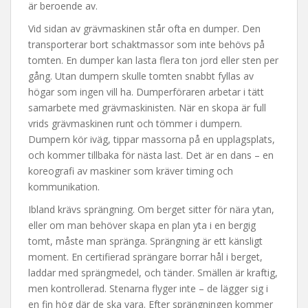
är beroende av.
Vid sidan av grävmaskinen står ofta en dumper. Den
transporterar bort schaktmassor som inte behövs på
tomten. En dumper kan lasta flera ton jord eller sten per
gång. Utan dumpern skulle tomten snabbt fyllas av
högar som ingen vill ha. Dumperföraren arbetar i tätt
samarbete med grävmaskinisten. När en skopa är full
vrids grävmaskinen runt och tömmer i dumpern.
Dumpern kör iväg, tippar massorna på en upplagsplats,
och kommer tillbaka för nästa last. Det är en dans – en
koreografi av maskiner som kräver timing och
kommunikation.
Ibland krävs sprängning. Om berget sitter för nära ytan,
eller om man behöver skapa en plan yta i en bergig
tomt, måste man spränga. Sprängning är ett känsligt
moment. En certifierad sprängare borrar hål i berget,
laddar med sprängmedel, och tänder. Smällen är kraftig,
men kontrollerad. Stenarna flyger inte – de lägger sig i
en fin hög där de ska vara. Efter sprängningen kommer