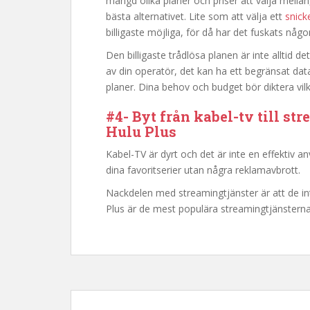
mängd olika planer och priser att välja mellan,
bästa alternativet. Lite som att välja ett
snick
billigaste möjliga, för då har det fuskats någ
Den billigaste trådlösa planen är inte alltid d
av din operatör, det kan ha ett begränsat datat
planer. Dina behov och budget bör diktera vil
#4- Byt från kabel-tv till st
Hulu Plus
Kabel-TV är dyrt och det är inte en effektiv 
dina favoritserier utan några reklamavbrott.
Nackdelen med streamingtjänster är att de inte 
Plus är de mest populära streamingtjänsterna