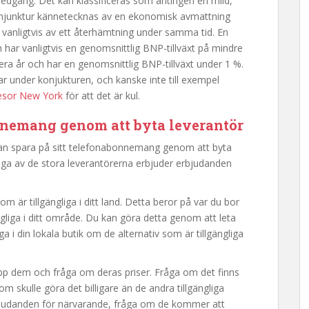
edgång. Det kan klassificeras som antingen en mild,
gkonjunktur kännetecknas av en ekonomisk avmattning
s vanligtvis av ett återhämtning under samma tid. En
h har vanligtvis en genomsnittlig BNP-tillväxt på mindre
flera år och har en genomsnittlig BNP-tillväxt under 1 %.
r under konjukturen, och kanske inte till exempel
esor New York
för att det är kul.
onnemang genom att byta leverantör
n spara på sitt telefonabonnemang genom att byta
många av de stora leverantörerna erbjuder erbjudanden
m är tillgängliga i ditt land. Detta beror på var du bor
ngliga i ditt område. Du kan göra detta genom att leta
åga i din lokala butik om de alternativ som är tillgängliga
upp dem och fråga om deras priser. Fråga om det finns
 skulle göra det billigare än de andra tillgängliga
rbjudanden för närvarande, fråga om de kommer att