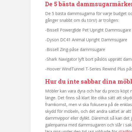
De 5 bästa dammsugarmärken
De 5 bästa dammsugarna för varje budget o
gånger snabbt om du törs!) är troligen:
-Bissell Powerglide Pet Upright Dammsugare
-Dyson DC41 Animal Upright Dammsugare
-Bissell Zing-påse dammsugare
-Shark Navigator lyft bort påslös upprätt d
-Hoover WindTunnel T-Series Rewind Plus p
Hur du inte sabbar dina möbl
Möbler kan vara dyra och har du precis köpt n
länge. Det finns så klart lite olika sätt att 
framkomst, men vi ska fokusera på de enklaste.
skydd för möbeln, och det andra sättet är att
dammvippor eller dylikt. Däremot så kan det 
galenpanna med dammsugaren och slår i saker, 
lära mig under den tid jag jobbade för
städfö