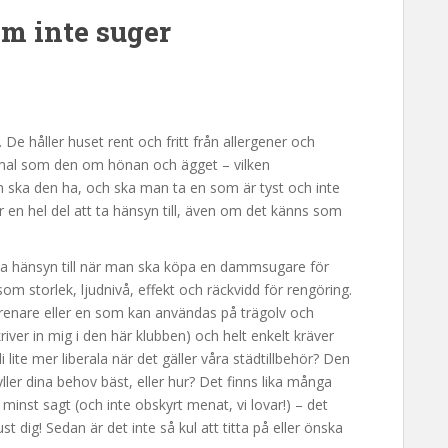
m inte suger
e håller huset rent och fritt från allergener och
mmal som den om hönan och ägget – vilken
ska den ha, och ska man ta en som är tyst och inte
r en hel del att ta hänsyn till, även om det känns som
ta hänsyn till när man ska köpa en dammsugare för
som storlek, ljudnivå, effekt och räckvidd för rengöring.
renare eller en som kan användas på trägolv och
river in mig i den här klubben) och helt enkelt kräver
 lite mer liberala när det gäller våra städtillbehör? Den
er dina behov bäst, eller hur? Det finns lika många
minst sagt (och inte obskyrt menat, vi lovar!) – det
st dig! Sedan är det inte så kul att titta på eller önska