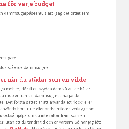
a för varje budget
ch dammsugarpåseentuisiast (säg det ordet fem
ammsugare
åslös stående dammsugare
er när du städar som en vilde
ya möbler, då vill du skydda dem så att de håller
skydda möbler från din dammsugares härjande
 Det första sättet är att använda ett ”lock” eller
 använda borstrulle eller andra mildare verktyg som
ju också hjälpa om du inte rattar fram som en
utan att du tar din tid och är varsam. Så har jag fått
retag Stockholm
. Nu måste jag äta en macka så hinner