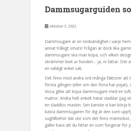
Dammsugarguiden so
oktober 5, 2022
Dammsugare är en nödvändighet i varje hem. D
annat tråkigt smuts! Frågan är dock lika ga
dammsugare ska man köpa, och vilken design 
skrämmer livet ur hunden… ja, ni fattar. Det ä
en väldigt enkel sak.
Det finns med andra ord många faktorer att 
första gången (eller om den förra har pajat), 
Vissa gillar att köpa dammsugare med en luft
mattor. Andra helt enkelt hatar sladdar (jag sk
en sladdlös maskin. Sen kanske vi kan börja bli
bästa dammsugaren för dig är den som uppfyll
sugtillbehör där ute som det finns människor, 
gäller bara att du hittar en som fungerar för ju