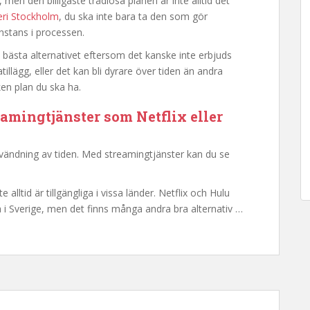
 men den billigaste trådlösa planen är inte alltid det
eri Stockholm
, du ska inte bara ta den som gör
onstans i processen.
et bästa alternativet eftersom det kanske inte erbjuds
illägg, eller det kan bli dyrare över tiden än andra
ken plan du ska ha.
reamingtjänster som Netflix eller
användning av tiden. Med streamingtjänster kan du se
alltid är tillgängliga i vissa länder. Netflix och Hulu
 i Sverige, men det finns många andra bra alternativ …