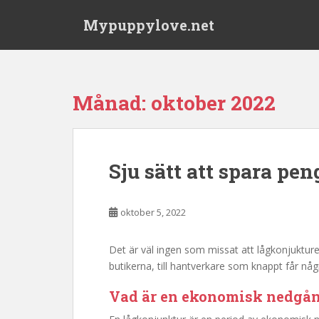
S
Mypuppylove.net
k
i
p
t
o
Månad:
oktober 2022
m
a
i
n
Sju sätt att spara pe
c
o
n
oktober 5, 2022
t
e
Det är väl ingen som missat att lågkonjukturen
n
butikerna, till hantverkare som knappt får någ
t
Vad är en ekonomisk nedgån