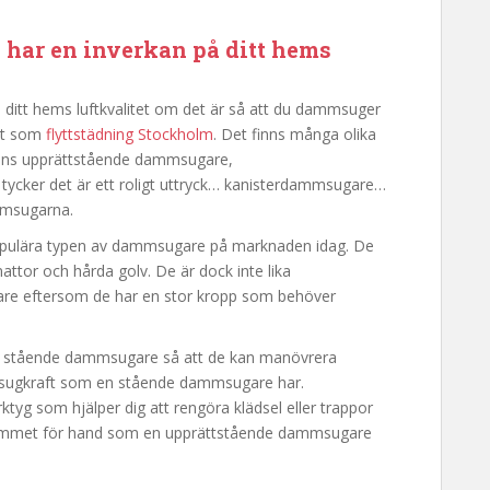
 har en inverkan på ditt hems
 ditt hems luftkvalitet om det är så att du dammsuger
ekt som
flyttstädning Stockholm
. Det finns många olika
finns upprättstående dammsugare,
tycker det är ett roligt uttryck… kanisterdammsugare…
mmsugarna.
pulära typen av dammsugare på marknaden idag. De
mattor och hårda golv. De är dock inte lika
e eftersom de har en stor kropp som behöver
 stående dammsugare så att de kan manövrera
et sugkraft som en stående dammsugare har.
 som hjälper dig att rengöra klädsel eller trappor
i rummet för hand som en upprättstående dammsugare