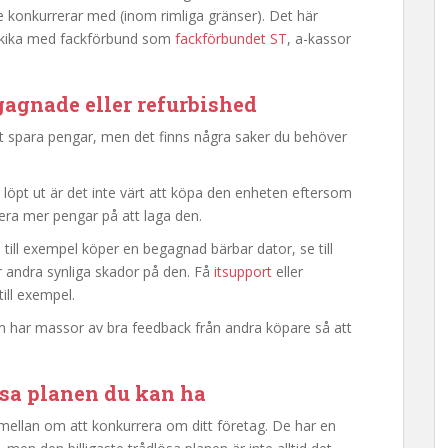
 konkurrerar med (inom rimliga gränser). Det här
 – kika med fackförbund som
fackförbundet ST
, a-kassor
gagnade eller refurbished
tt spara pengar, men det finns några saker du behöver
 löpt ut är det inte värt att köpa den enheten eftersom
ra mer pengar på att laga den.
till exempel köper en begagnad bärbar dator, se till
er andra synliga skador på den. Få
itsupport
eller
till exempel.
som har massor av bra feedback från andra köpare så att
lösa planen du kan ha
mellan om att konkurrera om ditt företag. De har en