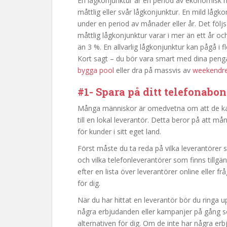
En lågkonjunktur är en period av ekonomisk n
måttlig eller svår lågkonjunktur. En mild lå
under en period av månader eller år. Det följ
måttlig lågkonjunktur varar i mer än ett år oc
än 3 %. En allvarlig lågkonjunktur kan pågå i 
Kort sagt – du bör vara smart med dina penga
bygga pool
eller dra på massvis av
weekendr
#1- Spara på ditt telefonab
Många människor är omedvetna om att de ka
till en lokal leverantör. Detta beror på att 
för kunder i sitt eget land.
Först måste du ta reda på vilka leverantörer so
och vilka telefonleverantörer som finns tillgä
efter en lista över leverantörer online eller fr
för dig.
När du har hittat en leverantör bör du ringa 
några erbjudanden eller kampanjer på gång som
alternativen för dig. Om de inte har några e