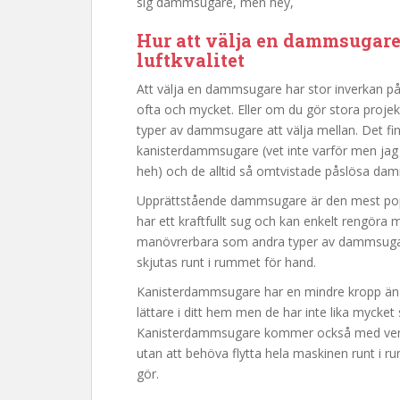
sig dammsugare, men hey,
Hur att välja en dammsugare
luftkvalitet
Att välja en dammsugare har stor inverkan på
ofta och mycket. Eller om du gör stora proj
typer av dammsugare att välja mellan. Det 
kanisterdammsugare (vet inte varför men jag 
heh) och de alltid så omtvistade påslösa da
Upprättstående dammsugare är den mest po
har ett kraftfullt sug och kan enkelt rengöra 
manövrerbara som andra typer av dammsugar
skjutas runt i rummet för hand.
Kanisterdammsugare har en mindre kropp än
lättare i ditt hem men de har inte lika myck
Kanisterdammsugare kommer också med verktyg
utan att behöva flytta hela maskinen runt 
gör.