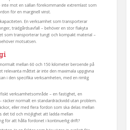
 – inte mot en sällan förekommande extremlast som
ordon för en marginell vinst.
ktkapaciteten. En verksamhet som transporterar
nger, trädgårdsavfall – behöver en stor flakyta
het som transporterar tungt och kompakt material –
 behöver motsatsen.
gi
ar normalt mellan 60 och 150 kilometer beroende på
Det relevanta måttet är inte den maximala uppgivna
kan i den specifika verksamheten, med en rimlig
fiskt verksamhetsområde – en fastighet, en
 – räcker normalt en standardräckvidd utan problem.
ckor, eller med flera fordon som ska delas mellan
nns det tid och möjlighet att ladda mellan
g för att hålla fordonet i kontinuerlig drift?