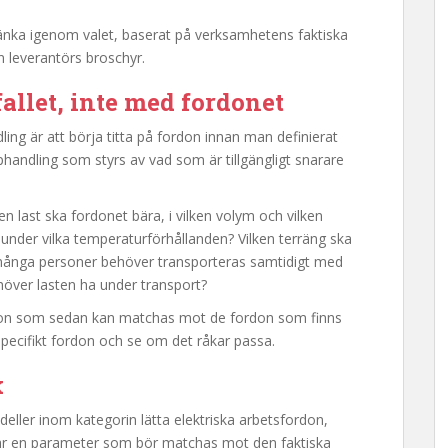
t tänka igenom valet, baserat på verksamhetens faktiska
n leverantörs broschyr.
llet, inte med fordonet
ing är att börja titta på fordon innan man definierat
phandling som styrs av vad som är tillgängligt snarare
ken last ska fordonet bära, i vilken volym och vilken
 under vilka temperaturförhållanden? Vilken terräng ska
r många personer behöver transporteras samtidigt med
höver lasten ha under transport?
tion som sedan kan matchas mot de fordon som finns
 specifikt fordon och se om det råkar passa.
k
deller inom kategorin lätta elektriska arbetsfordon,
 är en parameter som bör matchas mot den faktiska