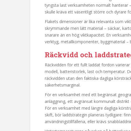
tyngsta last verksamheten normalt hanterar
skulle kräva ett väsentligt större och dyrare f
Flakets dimensioner är lika relevanta som vi
skrymmande men lätt material – säckar, karto
snarare än en hög viktkapacitet. En verksam
verktyg, metallkomponenter, byggmaterial –
Räckvidd och laddstrate
Räckvidden för ett fullt laddat fordon varier
modell, batteristorlek, last och temperatur. 
räckvidden utan den faktiska dagliga körsträc
säkerhetsmarginal.
För en verksamhet med ett begränsat geogra
anläggning, ett avgränsat kommunalt distrikt
För en verksamhet med längre dagliga körsträ
skift, bör laddstrategin planeras tydligare: fi
användningstillfällena, eller krävs snabbladdnin