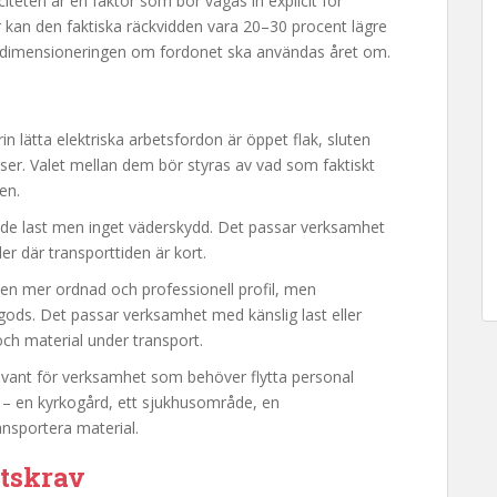
teten är en faktor som bör vägas in explicit för
r kan den faktiska räckvidden vara 20–30 procent lägre
 i dimensioneringen om fordonet ska användas året om.
n lätta elektriska arbetsfordon är öppet flak, sluten
tser. Valet mellan dem bör styras av vad som faktiskt
en.
rande last men inget väderskydd. Det passar verksamhet
ler där transporttiden är kort.
 en mer ordnad och professionell profil, men
 gods. Det passar verksamhet med känslig last eller
ch material under transport.
levant för verksamhet som behöver flytta personal
 – en kyrkogård, ett sjukhusområde, en
ansportera material.
rtskrav