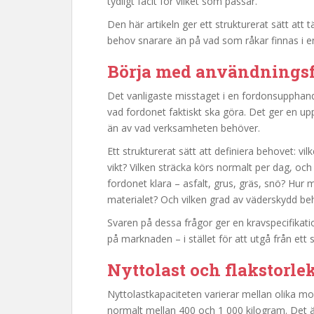
tydligt facit för vilket som passar.
Den här artikeln ger ett strukturerat sätt at
behov snarare än på vad som råkar finnas i e
Börja med användningsfa
Det vanligaste misstaget i en fordonsupphandl
vad fordonet faktiskt ska göra. Det ger en up
än av vad verksamheten behöver.
Ett strukturerat sätt att definiera behovet: vil
vikt? Vilken sträcka körs normalt per dag, och
fordonet klara – asfalt, grus, gräs, snö? Hu
materialet? Och vilken grad av väderskydd be
Svaren på dessa frågor ger en kravspecifika
på marknaden – i stället för att utgå från ett
Nyttolast och flakstorle
Nyttolastkapaciteten varierar mellan olika mo
normalt mellan 400 och 1 000 kilogram. Det