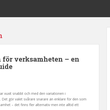
n
on för verksamheten – en
uide
ar vuxit snabbt och med den variationen i
r. Det gör valet svårare snarare än enklare för den som
mhet – det finns fler alternativ men inte alltid ett