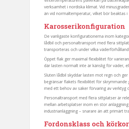
Vintertemperaturens påverkan på batterikapaci
verksamhet i nordiska klimat. Vid minusgrade
än vid normaltemperatur, vilket bör beaktas
Karosserikonfiguration
De vanligaste konfigurationerna inom kategori
lådbil och personaltransport med flera sittpla
transporteras och under vilka väderförhålland
Öppet flak ger maximal flexibilitet för varie
där lasten normalt inte är känslig för väder, el
Sluten lådbil skyddar lasten mot regn och ger
begränsar flakets flexibilitet för skrymmande
med ett behov av säker förvaring av verktyg o
Personaltransport med flera sittplatser är re
mellan arbetsplatser inom en stor anläggning
industrianläggning – snarare än att primärt tr
Fordonsklass och körko