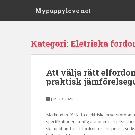
S
Mypuppylove.net
k
i
p
t
o
Kategori:
Eletriska fordo
m
a
i
n
Att välja rätt elford
c
praktisk jämförelseg
o
n
t
juni 29, 2026
e
n
t
Marknaden för lätta elektriska arbetsfordon h
specifikationer, konfigurationer och prisnivåe
ska upphandla ett fordon för en specifik verksa