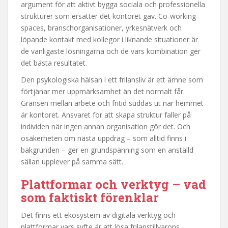
argument för att aktivt bygga sociala och professionella
strukturer som ersätter det kontoret gav. Co-working-
spaces, branschorganisationer, yrkesnätverk och
löpande kontakt med kollegor i liknande situationer är
de vanligaste lösningarna och de vars kombination ger
det bästa resultatet.
Den psykologiska hälsan i ett frilansliv är ett ämne som
förtjänar mer uppmärksamhet än det normalt får.
Gränsen mellan arbete och fritid suddas ut när hemmet
är kontoret. Ansvaret för att skapa struktur faller på
individen när ingen annan organisation gör det. Och
osäkerheten om nästa uppdrag – som alltid finns i
bakgrunden – ger en grundspänning som en anställd
sällan upplever på samma sätt.
Plattformar och verktyg – vad
som faktiskt förenklar
Det finns ett ekosystem av digitala verktyg och
plattformar vars syfte är att lösa frilanstillvarons