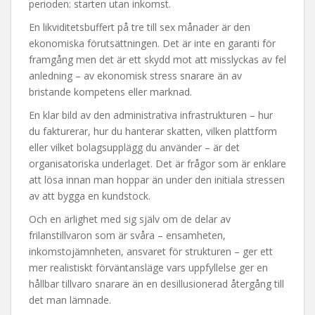
perioden: starten utan inkomst.
En likviditetsbuffert på tre till sex månader är den
ekonomiska förutsättningen. Det är inte en garanti för
framgång men det är ett skydd mot att misslyckas av fel
anledning – av ekonomisk stress snarare än av
bristande kompetens eller marknad.
En klar bild av den administrativa infrastrukturen – hur
du fakturerar, hur du hanterar skatten, vilken plattform
eller vilket bolagsupplägg du använder – är det
organisatoriska underlaget. Det är frågor som är enklare
att lösa innan man hoppar än under den initiala stressen
av att bygga en kundstock.
Och en ärlighet med sig själv om de delar av
frilanstillvaron som är svåra – ensamheten,
inkomstojämnheten, ansvaret för strukturen – ger ett
mer realistiskt förväntansläge vars uppfyllelse ger en
hållbar tillvaro snarare än en desillusionerad återgång till
det man lämnade.