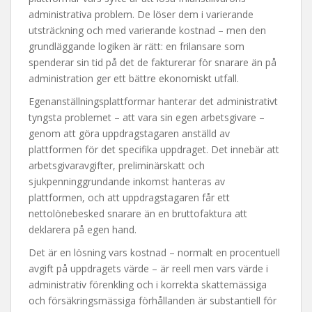
administrativa problem. De löser dem i varierande
utsträckning och med varierande kostnad – men den
grundläggande logiken är rätt: en frilansare som
spenderar sin tid på det de fakturerar för snarare än på
administration ger ett bättre ekonomiskt utfall.
Egenanställningsplattformar hanterar det administrativt
tyngsta problemet – att vara sin egen arbetsgivare –
genom att göra uppdragstagaren anställd av
plattformen för det specifika uppdraget. Det innebär att
arbetsgivaravgifter, preliminärskatt och
sjukpenninggrundande inkomst hanteras av
plattformen, och att uppdragstagaren får ett
nettolönebesked snarare än en bruttofaktura att
deklarera på egen hand.
Det är en lösning vars kostnad – normalt en procentuell
avgift på uppdragets värde – är reell men vars värde i
administrativ förenkling och i korrekta skattemässiga
och försäkringsmässiga förhållanden är substantiell för