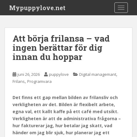
S
Mypuppylove.net
TOGGLE
k
i
p
t
Att börja frilansa – vad
o
ingen berättar för dig
m
a
innan du hoppar
i
n
c
,
juni 26, 2026
puppylove
Digital managemant
o
,
Frilans
Programvara
n
t
Det finns ett gap mellan bilden av frilansliv och
e
verkligheten av det. Bilden är flexibelt arbete,
n
egna val, ett kallt kaffe på ett café med utsikt.
t
Verkligheten är att de administrativa frågorna –
hur fakturerar jag, hur betalar jag skatt, vad
händer om jag blir sjuk, hur planerar jag ett