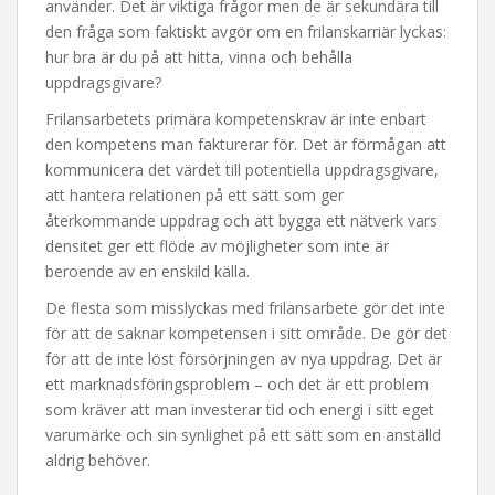
använder. Det är viktiga frågor men de är sekundära till
den fråga som faktiskt avgör om en frilanskarriär lyckas:
hur bra är du på att hitta, vinna och behålla
uppdragsgivare?
Frilansarbetets primära kompetenskrav är inte enbart
den kompetens man fakturerar för. Det är förmågan att
kommunicera det värdet till potentiella uppdragsgivare,
att hantera relationen på ett sätt som ger
återkommande uppdrag och att bygga ett nätverk vars
densitet ger ett flöde av möjligheter som inte är
beroende av en enskild källa.
De flesta som misslyckas med frilansarbete gör det inte
för att de saknar kompetensen i sitt område. De gör det
för att de inte löst försörjningen av nya uppdrag. Det är
ett marknadsföringsproblem – och det är ett problem
som kräver att man investerar tid och energi i sitt eget
varumärke och sin synlighet på ett sätt som en anställd
aldrig behöver.