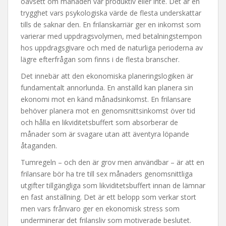
oavsett om månaden var produktiv eller inte. Det är en
trygghet vars psykologiska värde de flesta underskattar
tills de saknar den. En frilanskarriär ger en inkomst som
varierar med uppdragsvolymen, med betalningstempon
hos uppdragsgivare och med de naturliga perioderna av
lägre efterfrågan som finns i de flesta branscher.
Det innebär att den ekonomiska planeringslogiken är
fundamentalt annorlunda. En anställd kan planera sin
ekonomi mot en känd månadsinkomst. En frilansare
behöver planera mot en genomsnittsinkomst över tid
och hålla en likviditetsbuffert som absorberar de
månader som är svagare utan att äventyra löpande
åtaganden.
Tumregeln – och den är grov men användbar – är att en
frilansare bör ha tre till sex månaders genomsnittliga
utgifter tillgängliga som likviditetsbuffert innan de lämnar
en fast anställning. Det är ett belopp som verkar stort
men vars frånvaro ger en ekonomisk stress som
underminerar det frilansliv som motiverade beslutet.