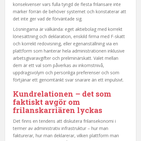
konsekvenser vars fulla tyngd de flesta frilansare inte
märker förrän de behöver systemet och konstaterar att
det inte ger vad de förväntade sig.
Lösningarna är välkända: eget aktiebolag med korrekt
lönesättning och deklaration, enskild firma med F-skatt
och korrekt redovisning, eller egenanställning via en
plattform som hanterar hela administrationen inklusive
arbetsgivaravgifter och preliminärskatt. Valet mellan
dem är ett val som påverkas av inkomstnivå,
uppdragsvolym och personliga preferenser och som
förtjänar ett genomtänkt svar snarare än ett impulsivt.
Kundrelationen – det som
faktiskt avgör om
frilanskarriären lyckas
Det finns en tendens att diskutera frilansekonomi i
termer av administrativ infrastruktur – hur man
fakturerar, hur man deklarerar, vilken plattform man