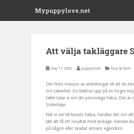
S
Mypuppylove.net
k
i
p
t
o
m
Att välja takläggare 
a
i
n
maj 17, 2021
puppylove
Hus & hem
c
o
Det finns massor av anledningar till att du int
n
om säkerhet. Du klättrar upp på en högre höjd 
t
fallet talar vi om din personliga hälsa. Det är 
e
Södertälje.
n
t
När vi ser till husets hälsa, handlar det om a
lätt att få ett resultat med läckage. Kanske d
på någon eller skadar annans egendom.