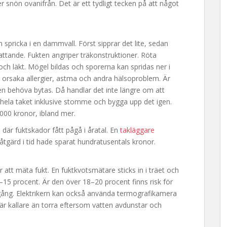
snön ovanifrån. Det är ett tydligt tecken på att något
n spricka i en dammvall. Först sipprar det lite, sedan
ttande. Fukten angriper träkonstruktioner. Röta
 och läkt. Mögel bildas och sporerna kan spridas ner i
n orsaka allergier, astma och andra hälsoproblem. Är
n behöva bytas. Då handlar det inte längre om att
hela taket inklusive stomme och bygga upp det igen.
000 kronor, ibland mer.
där fuktskador fått pågå i åratal. En
takläggare
tgärd i tid hade sparat hundratusentals kronor.
 att mäta fukt. En fuktkvotsmätare sticks in i träet och
10–15 procent. Är den över 18–20 procent finns risk för
igång. Elektrikern kan också använda termografikamera
 är kallare än torra eftersom vatten avdunstar och