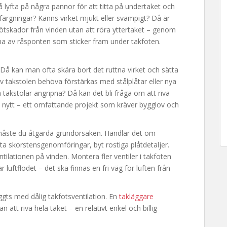
 lyfta på några pannor för att titta på undertaket och
sfärgningar? Känns virket mjukt eller svampigt? Då är
ötskador från vinden utan att röra yttertaket – genom
arna av råsponten som sticker fram under takfoten.
 Då kan man ofta skära bort det ruttna virket och sätta
 av takstolen behöva förstärkas med stålplåtar eller nya
 takstolar angripna? Då kan det bli fråga om att riva
 nytt – ett omfattande projekt som kräver bygglov och
 måste du åtgärda grundorsaken. Handlar det om
ta skorstensgenomföringar, byt rostiga plåtdetaljer.
ilationen på vinden. Montera fler ventiler i takfoten
r luftflödet – det ska finnas en fri väg för luften från
ts med dålig takfotsventilation. En
takläggare
 att riva hela taket – en relativt enkel och billig