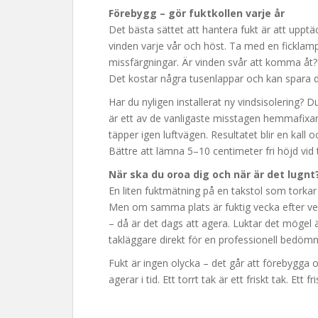
Förebygg – gör fuktkollen varje år
Det bästa sättet att hantera fukt är att uppt
vinden varje vår och höst. Ta med en ficklamp
missfärgningar. Är vinden svår att komma åt?
Det kostar några tusenlappar och kan spara d
Har du nyligen installerat ny vindsisolering? D
är ett av de vanligaste misstagen hemmafixare
täpper igen luftvägen. Resultatet blir en kall
Bättre att lämna 5–10 centimeter fri höjd vid t
När ska du oroa dig och när är det lugnt
En liten fuktmätning på en takstol som torkar 
Men om samma plats är fuktig vecka efter vec
– då är det dags att agera. Luktar det mögel ä
takläggare direkt för en professionell bedömn
Fukt är ingen olycka – det går att förebygga
agerar i tid. Ett torrt tak är ett friskt tak. Ett f