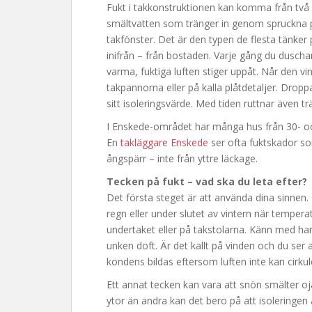
Fukt i takkonstruktionen kan komma från två hål
smältvatten som tränger in genom spruckna 
takfönster. Det är den typen de flesta tänker
inifrån – från bostaden. Varje gång du duschar
varma, fuktiga luften stiger uppåt. Når den v
takpannorna eller på kalla plåtdetaljer. Droppa
sitt isoleringsvärde. Med tiden ruttnar även 
I Enskede-området har många hus från 30- och
En
takläggare Enskede
ser ofta fuktskador som 
ångspärr – inte från yttre läckage.
Tecken på fukt – vad ska du leta efter?
Det första steget är att använda dina sinnen. 
regn eller under slutet av vintern när tempera
undertaket eller på takstolarna. Känn med han
unken doft. Är det kallt på vinden och du ser at
kondens bildas eftersom luften inte kan cirkul
Ett annat tecken kan vara att snön smälter o
ytor än andra kan det bero på att isoleringen ä