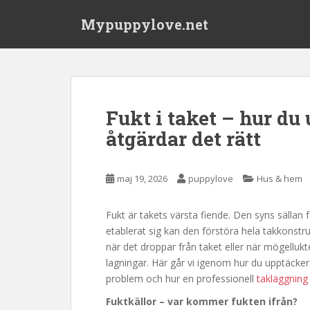
S
Mypuppylove.net
k
i
p
t
o
m
Fukt i taket – hur du 
a
åtgärdar det rätt
i
n
c
maj 19, 2026
puppylove
Hus & hem
o
n
t
Fukt är takets värsta fiende. Den syns sällan
e
etablerat sig kan den förstöra hela takkonst
n
när det droppar från taket eller när mögellukte
t
lagningar. Här går vi igenom hur du upptäcker
problem och hur en professionell
takläggning
Fuktkällor – var kommer fukten ifrån?