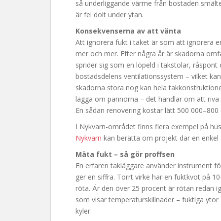
så underliggande värme från bostaden smälter 
är fel dolt under ytan.
Konsekvenserna av att vänta
Att ignorera fukt i taket är som att ignorera e
mer och mer. Efter några år är skadorna omfa
sprider sig som en löpeld i takstolar, råspont
bostadsdelens ventilationssystem – vilket ka
skadorna stora nog kan hela takkonstruktione
lägga om pannorna – det handlar om att riva 
En sådan renovering kostar lätt 500 000–800 
I Nykvarn-området finns flera exempel på hus 
Nykvarn
kan berätta om projekt där en enkel å
Mäta fukt – så gör proffsen
En erfaren takläggare använder instrument för
ger en siffra. Torrt virke har en fuktkvot på 
röta. Är den över 25 procent är rötan redan 
som visar temperaturskillnader – fuktiga ytor
kyler.