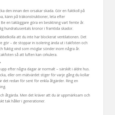
äcka den innan den orsakar skada. Gör en fuktkoll på
a, känn på träkonstruktioner, leta efter
 Be en takläggare göra en besiktning vart femte år.
ig hundratusentals kronor i framtida skador.
ubbelkolla att du inte har blockerat ventilationen. Det
 gör – de stoppar in isolering ända ut i takfoten och
 och fuktig vind som möglar sönder inom några år.
akfoten så att luften kan cirkulera.
?
upp efter några dagar är normalt – särskilt i äldre hus.
ka, eller om mätvärdet stiger för varje gång du kollar
r det redan för sent för enkla åtgärder. Ring en
ing.
 och åtgärda. Men det kräver att du är uppmärksam och
riskt tak håller i generationer.