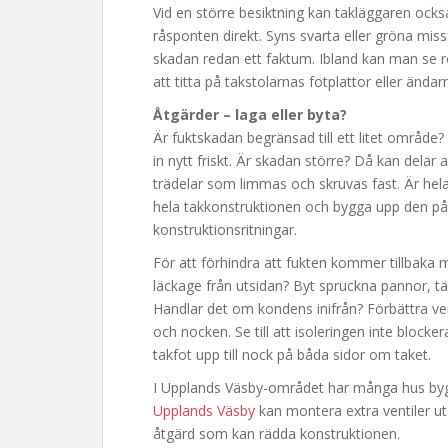
Vid en större besiktning kan takläggaren också
råsponten direkt. Syns svarta eller gröna mis
skadan redan ett faktum. Ibland kan man se r
att titta på takstolarnas fotplattor eller änd
Åtgärder – laga eller byta?
Är fuktskadan begränsad till ett litet område?
in nytt friskt. Är skadan större? Då kan delar
trädelar som limmas och skruvas fast. Är hela
hela takkonstruktionen och bygga upp den på
konstruktionsritningar.
För att förhindra att fukten kommer tillbaka
läckage från utsidan? Byt spruckna pannor, tä
Handlar det om kondens inifrån? Förbättra vent
och nocken. Se till att isoleringen inte blockera
takfot upp till nock på båda sidor om taket.
I Upplands Väsby-området har många hus bygg
Upplands Väsby
kan montera extra ventiler utan
åtgärd som kan rädda konstruktionen.