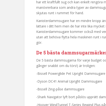
har ett kraftfullt sug och kan enkelt rengöra 
manövrerbara som andra typer av dammsugar
skjutas runt i rummet för hand.
Kanisterdammsugare har en mindre kropp än
lättare i ditt hem men de har inte lika myck
Kanisterdammsugare kommer också med verktyg
utan att behöva flytta hela maskinen runt 
gör.
De 5 bästa dammsugarmärken
De 5 bästa dammsugarna för varje budget o
gånger snabbt om du törs!) är troligen:
-Bissell Powerglide Pet Upright Dammsugare
-Dyson DC41 Animal Upright Dammsugare
-Bissell Zing-påse dammsugare
-Shark Navigator lyft bort påslös upprätt d
-Hoover WindTunnel T-Series Rewind Plus p