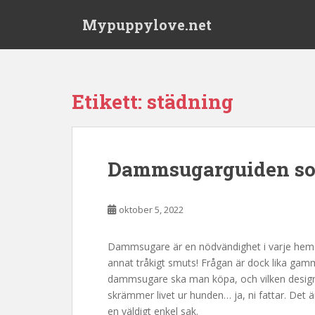
S
Mypuppylove.net
k
i
p
t
o
Etikett:
städning
m
a
i
n
Dammsugarguiden so
c
o
n
oktober 5, 2022
t
e
Dammsugare är en nödvändighet i varje hem. D
n
annat tråkigt smuts! Frågan är dock lika ga
t
dammsugare ska man köpa, och vilken design 
skrämmer livet ur hunden… ja, ni fattar. Det ä
en väldigt enkel sak.