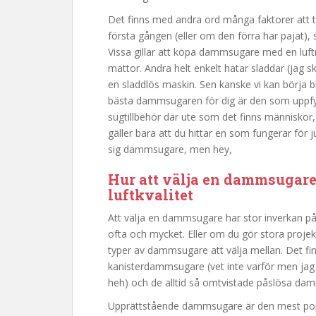
Det finns med andra ord många faktorer att 
första gången (eller om den förra har pajat), 
Vissa gillar att köpa dammsugare med en luft
mattor. Andra helt enkelt hatar sladdar (jag sk
en sladdlös maskin. Sen kanske vi kan börja bli
bästa dammsugaren för dig är den som uppfyll
sugtillbehör där ute som det finns människor, 
gäller bara att du hittar en som fungerar för ju
sig dammsugare, men hey,
Hur att välja en dammsugare
luftkvalitet
Att välja en dammsugare har stor inverkan på
ofta och mycket. Eller om du gör stora proj
typer av dammsugare att välja mellan. Det 
kanisterdammsugare (vet inte varför men jag 
heh) och de alltid så omtvistade påslösa da
Upprättstående dammsugare är den mest po