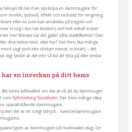
ta hänsyn till när man ska köpa en dammsugare för
som storlek, ljudnivå, effekt och räckvidd för rengöring.
renare eller en som kan användas på trägolv och
river in mig i den här klubben) och helt enkelt kräver
 lite mer liberala när det gäller våra städtillbehör? Den
er dina behov bäst, eller hur? Det finns lika många
minst sagt (och inte obskyrt menat, vi lovar!) – det
st dig! Sedan är det inte så kul att titta på eller önska
 har en inverkan på ditt hems
 ditt hems luftkvalitet om det är så att du dammsuger
ekt som
flyttstädning Stockholm
. Det finns många olika
finns upprättstående dammsugare,
tycker det är ett roligt uttryck… kanisterdammsugare…
mmsugarna.
pulära typen av dammsugare på marknaden idag. De