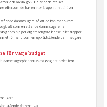
mattor och hårda golv. De är dock inte lika
e eftersom de har en stor kropp som behöver
 stående dammsugare så att de kan manövrera
et sugkraft som en stående dammsugare har.
 som hjälper dig att rengöra klädsel eller trappor
i rummet för hand som en upprättstående dammsugare
a för varje budget
ch dammsugarpåseentuisiast (säg det ordet fem
ammsugare
åslös stående dammsugare